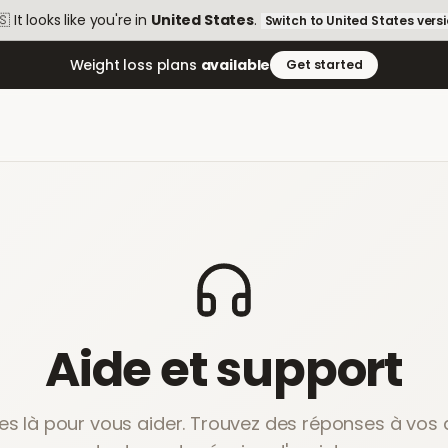
🇸
It looks like you're in
United States
.
Switch to
United States
vers
Weight loss plans
available
Get started
Aide et support
 là pour vous aider. Trouvez des réponses à vos 