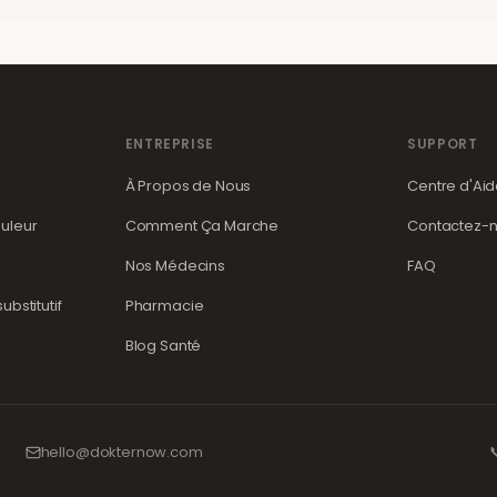
ENTREPRISE
SUPPORT
À Propos de Nous
Centre d'Ai
uleur
Comment Ça Marche
Contactez-
Nos Médecins
FAQ
bstitutif
Pharmacie
Blog Santé
hello@dokternow.com
