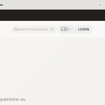
ion
🇱🇺
LOGIN
⌘K
questions ou