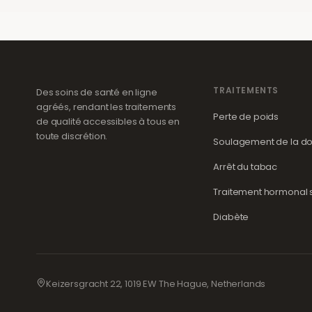
TRAITEMENTS
Des soins de santé en ligne
agréés, rendant les traitements
Perte de poids
de qualité accessibles à tous en
toute discrétion.
Soulagement de la do
Arrêt du tabac
Traitement hormonal su
Diabète
Keizersgracht 22, 1019 EW The Hague, Netherlands