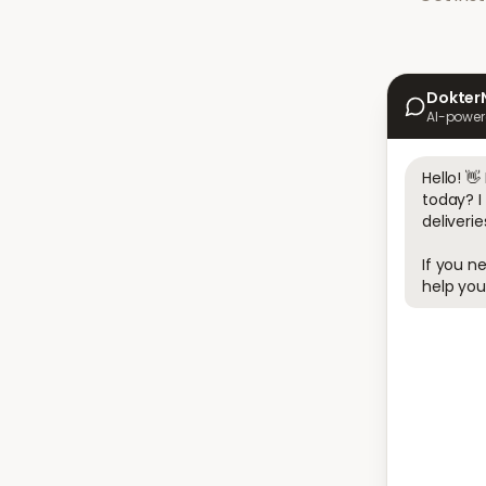
Dokter
AI-power
Hello! 
today? I
deliveries
If you ne
help you