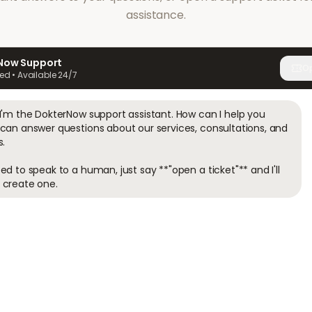
assistance.
Now Support
Op
ed • Available 24/7
 I'm the DokterNow support assistant. How can I help you 
 can answer questions about our services, consultations, and 
.

ed to speak to a human, just say **"open a ticket"** and I'll 
 create one.