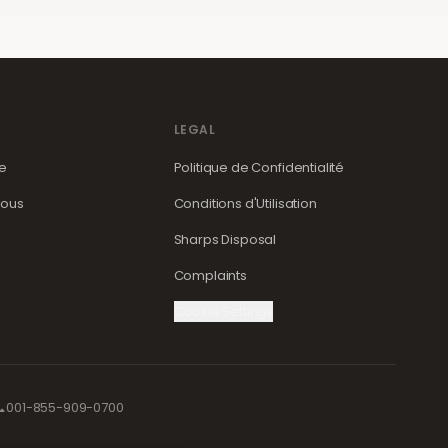
LEGAL
de
Politique de Confidentialité
nous
Conditions d'Utilisation
Sharps Disposal
Complaints
Cookie Settings

001-855-909-0700