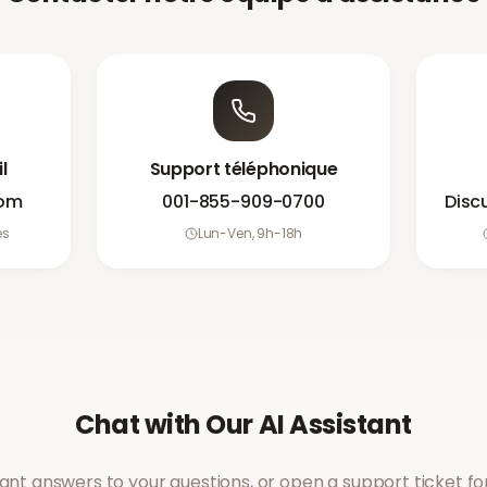
l
Support téléphonique
com
001-855-909-0700
Disc
es
Lun-Ven, 9h-18h
Chat with Our AI Assistant
tant answers to your questions, or open a support ticket f