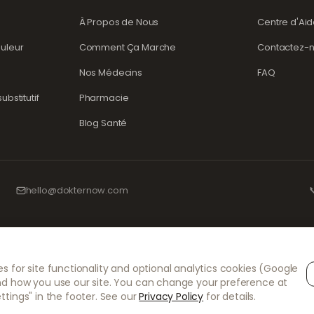
À Propos de Nous
Centre d'Ai
uleur
Comment Ça Marche
Contactez-
Nos Médecins
FAQ
bstitutif
Pharmacie
Blog Santé
hello@dokternow.com

s dument enregistrés ainsi qu'avec des professionnels de santé expérimentés 
s for site functionality and optional analytics cookies (Google
 plus grand soin. Nos prescripteurs indépendants agréés assurent l'ensemble des
nd how you use our site. You can change your preference at
ent de la délivrance et de l'expédition des médicaments.
ttings" in the footer. See our
Privacy Policy
for details.