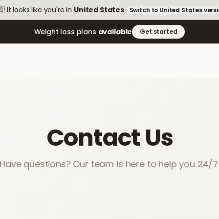
🇸
It looks like you're in
United States
.
Switch to
United States
vers
Weight loss plans
available
Get started
Contact Us
Have questions? Our team is here to help you 24/7