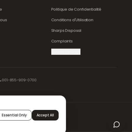
de
Politique de Confidentialité
nous
Conditions d'Utilisation
Sharps Disposal
Complaints
Cookie Settings

001-855-909-0700
pour
Essential Only
Accept All