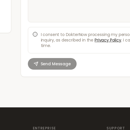
I consent to DokterNow processing my person
inquiry, as described in the
Privacy Policy
. I 
time.
Send Message
ENTREPRISE
SUPPORT