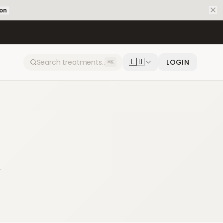
ion
🇱🇺
LOGIN
⌘K
.