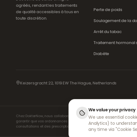
agréés, rendant les traitements
Perte de poids
de qualité accessibles à tous en
toute discrétion.
Soulagement de la do
Arrêt du tabac
Traitement hormonal su
Diabète
Keizersgracht 22, 1019 EW The Hague, Netherlands
We value your privacy
Chez DokterNow, nous collaborons avec des médecins et des pharmacie
We use essential cookie
garantir que vos ordonnances sont gérées en toute sécurité et avec le
Analytics) to understa
consultations et des prescriptions. Nos pharmacies partenaires s'occup
any time via "Cookie Se