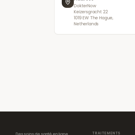
DokterNow
Keizersgracht 22
1019 EW The Hague,
Netherlands
TRAITEMENTS
Des soins de santé en ligne