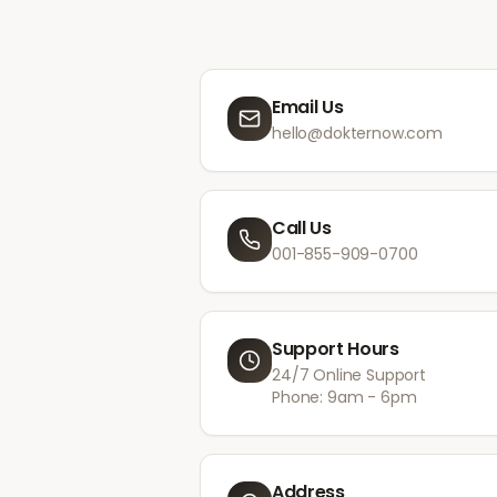
Email Us
hello@dokternow.com
Call Us
001-855-909-0700
Support Hours
24/7 Online Support
Phone: 9am - 6pm
Address