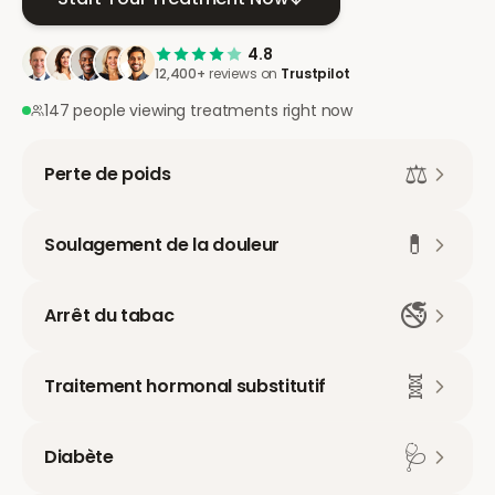
4.8
12,400+
reviews on
Trustpilot
147 people viewing treatments right now
⚖️
Perte de poids
💊
Soulagement de la douleur
🚭
Arrêt du tabac
🧬
Traitement hormonal substitutif
🩺
Diabète