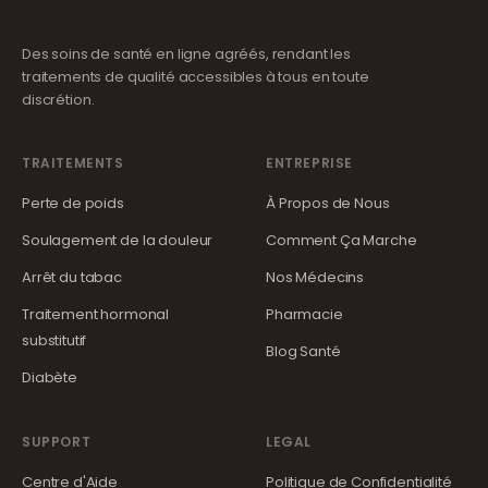
Des soins de santé en ligne agréés, rendant les
traitements de qualité accessibles à tous en toute
discrétion.
TRAITEMENTS
ENTREPRISE
Perte de poids
À Propos de Nous
Soulagement de la douleur
Comment Ça Marche
Arrêt du tabac
Nos Médecins
Traitement hormonal
Pharmacie
substitutif
Blog Santé
Diabète
SUPPORT
LEGAL
Centre d'Aide
Politique de Confidentialité