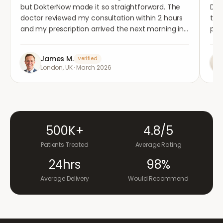
but DokterNow made it so straightforward. The
Dok
doctor reviewed my consultation within 2 hours
tho
and my prescription arrived the next morning in
per
completely plain packaging. Genuinely
med
impressed.
"
aga
James M.
Verified
London, UK
·
March 2026
500K+
4.8/5
Patients Treated
Average Rating
24hrs
98%
Average Delivery
Would Recommend