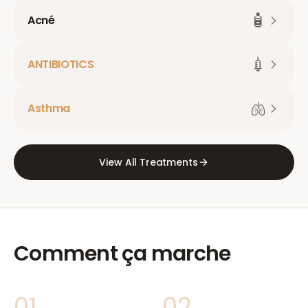
🧴
Acné
💉
ANTIBIOTICS
🫁
Asthma
View All Treatments
Comment ça marche
01
02