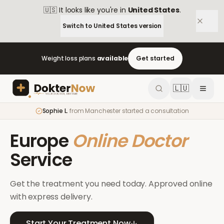
🇺🇸
It looks like you're in
United States
.
Switch to
United States
version
Weight loss plans
available
Get started
🇱🇺
Sophie L.
from
Manchester
started a consultation
Europe
Online Doctor
Service
Get the treatment you need today. Approved online
with express delivery.
Start Your Treatment Now