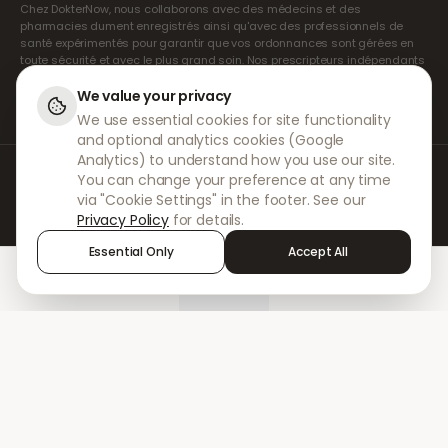
Chez DokterNow, nous collaborons avec des médecins et des
pharmacies dument enregistrés ainsi qu'avec des professionnels de
santé expérimentés pour garantir que vos ordonnances sont gérées en
toute sécurité et avec le plus grand soin. Nos prescripteurs indépendants
agréés assurent l'ensemble des consultations et des prescriptions. Nos
pharmacies partenaires s'occupent de la délivrance et de l'expédition
We value your privacy
des médicaments.
We use essential cookies for site functionality
and optional analytics cookies (Google
Analytics) to understand how you use our site.
© 2026 DokterNow. Tous droits réservés.
You can change your preference at any time
Staff Portal
via "Cookie Settings" in the footer. See our
AMEX
Privacy Policy
for details.
Essential Only
Accept All
Home
Treatments
Chat
Alerts
Sign in