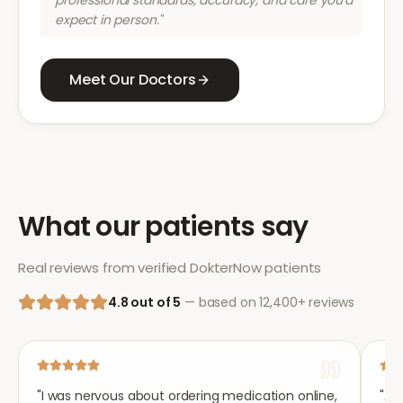
professional standards, accuracy, and care you'd
expect in person."
Meet Our Doctors
What our patients say
Real reviews from verified DokterNow patients
4.8 out of 5
— based on 12,400+ reviews
"
I was nervous about ordering medication online,
"
Aft