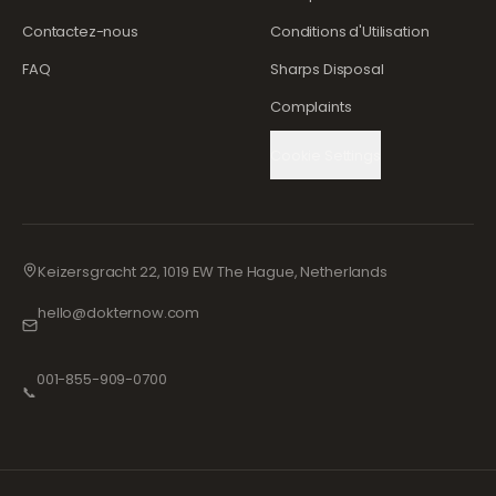
Contactez-nous
Conditions d'Utilisation
FAQ
Sharps Disposal
Complaints
Cookie Settings
Keizersgracht 22, 1019 EW The Hague, Netherlands
hello@dokternow.com
001-855-909-0700
📞