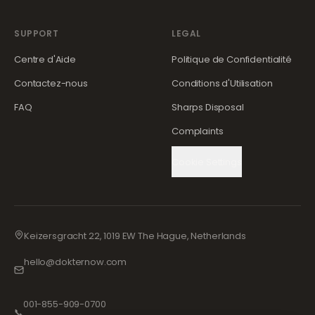
SUPPORT
LEGAL
Centre d'Aide
Politique de Confidentialité
Contactez-nous
Conditions d'Utilisation
FAQ
Sharps Disposal
Complaints
Cookie Settings
Keizersgracht 22, 1019 EW The Hague, Netherlands
hello@dokternow.com
001-855-909-0700
📞