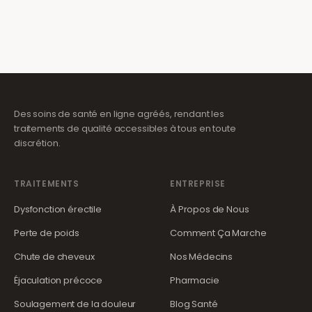
Des soins de santé en ligne agréés, rendant les
traitements de qualité accessibles à tous en toute
discrétion.
TRAITEMENTS
ENTREPRISE
Dysfonction érectile
À Propos de Nous
Perte de poids
Comment Ça Marche
Chute de cheveux
Nos Médecins
Éjaculation précoce
Pharmacie
Soulagement de la douleur
Blog Santé