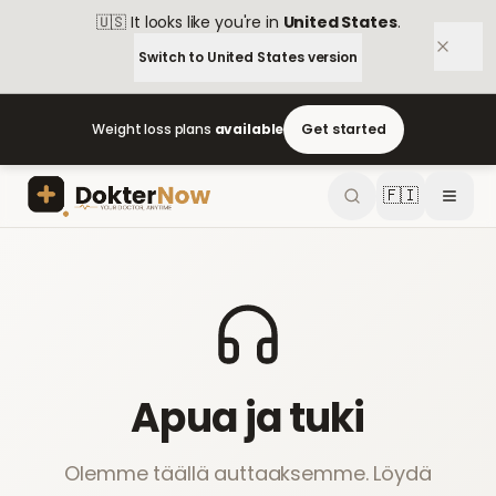
🇺🇸
It looks like you're in
United States
.
Switch to
United States
version
Weight loss plans
available
Get started
🇫🇮
Apua ja tuki
Olemme täällä auttaaksemme. Löydä