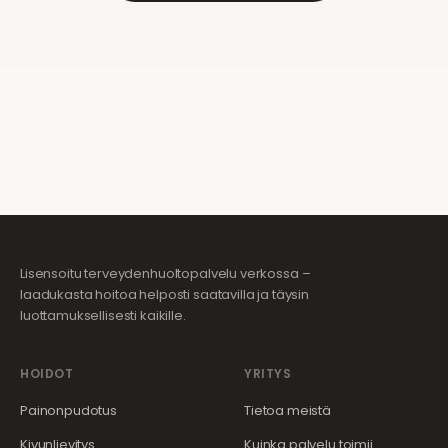
Lisensoitu terveydenhuoltopalvelu verkossa –
laadukasta hoitoa helposti saatavilla ja täysin
luottamuksellisesti kaikille.
HOIDOT
YRITYS
Painonpudotus
Tietoa meistä
Kivunlievitys
Kuinka palvelu toimii