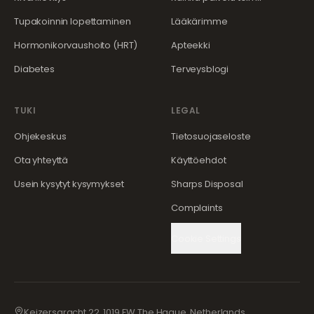
Tupakoinnin lopettaminen
Lääkärimme
Hormonikorvaushoito (HRT)
Apteekki
Diabetes
Terveysblogi
TUKI
LEGAL
Ohjekeskus
Tietosuojaseloste
Ota yhteyttä
Käyttöehdot
Usein kysytyt kysymykset
Sharps Disposal
Complaints
Cookie Settings
Keizersgracht 22, 1019 EW The Hague, Netherlands