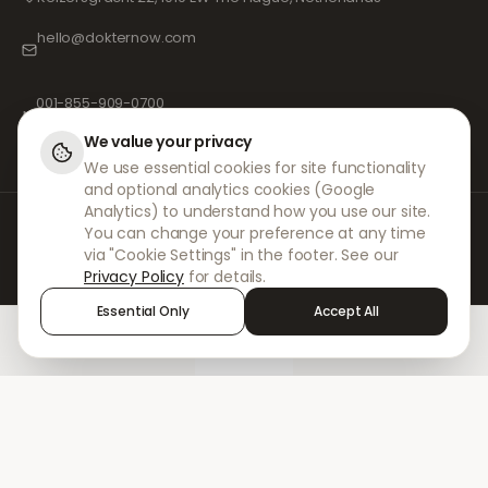
hello@dokternow.com
001-855-909-0700
📞
We value your privacy
We use essential cookies for site functionality
and optional analytics cookies (Google
Analytics) to understand how you use our site.
DokterNow tekee yhteistyötä rekisteröityjen lääkäreiden, apteekkien ja
You can change your preference at any time
kokeneiden lääketieteen ammattilaisten kanssa varmistaakseen, että
via "Cookie Settings" in the footer. See our
reseptisi käsitellään turvallisesti ja äärimmäisellä huolellisuudella.
Privacy Policy
for details.
Rekisteröidyt riippumattomat reseptinkirjoittajamme vastaavat kaikista
konsultaatioista ja lääkemääräyksistä. Kumppaniapteekkimme
Essential Only
Accept All
huolehtivat lääkkeiden toimittamisesta ja postituksesta.
Home
Treatments
Chat
Alerts
Sign in
© 2026 DokterNow. Kaikki oikeudet pidätetään.
Staff Portal
AMEX