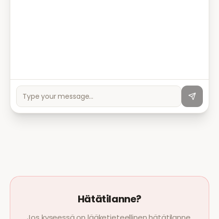
Hätätilanne?
Jos kyseessä on lääketieteellinen hätätilanne,