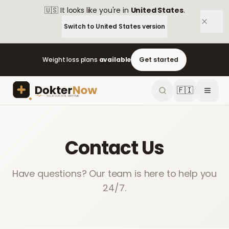
🇺🇸
It looks like you're in
United States
.
Switch to
United States
version
Weight loss plans
available
Get started
🇫🇮
Contact Us
Have questions? Our team is here to help you
24/7.