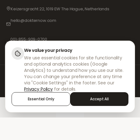
Keizersgracht 22, 1019 EW The Hague, Netherlands
hello@dokternow.com
001-855-909-0700
📞
We value your privacy
We use essential cookies for site functionality
and optional analytics cookies (Google
Analytics) to understand how you use our site.
DokterNow tekee yhteistyötä rekisteröityjen lääkäreiden, apteekkien ja
You can change your preference at any time
kokeneiden lääketieteen ammattilaisten kanssa varmistaakseen, että
via "Cookie Settings" in the footer. See our
reseptisi käsitellään turvallisesti ja äärimmäisellä huolellisuudella.
Privacy Policy
for details.
Rekisteröidyt riippumattomat reseptinkirjoittajamme vastaavat kaikista
konsultaatioista ja lääkemääräyksistä. Kumppaniapteekkimme
Essential Only
Accept All
huolehtivat lääkkeiden toimittamisesta ja postituksesta.
Home
Treatments
Chat
Alerts
Sign in
© 2026 DokterNow. Kaikki oikeudet pidätetään.
Staff Portal
AMEX