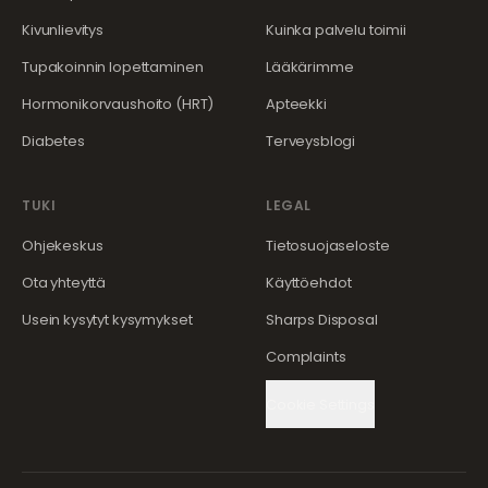
Kivunlievitys
Kuinka palvelu toimii
Tupakoinnin lopettaminen
Lääkärimme
Hormonikorvaushoito (HRT)
Apteekki
Diabetes
Terveysblogi
TUKI
LEGAL
Ohjekeskus
Tietosuojaseloste
Ota yhteyttä
Käyttöehdot
Usein kysytyt kysymykset
Sharps Disposal
Complaints
Cookie Settings