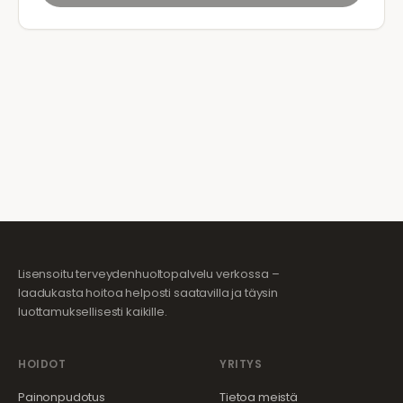
Lisensoitu terveydenhuoltopalvelu verkossa –
laadukasta hoitoa helposti saatavilla ja täysin
luottamuksellisesti kaikille.
HOIDOT
YRITYS
Painonpudotus
Tietoa meistä