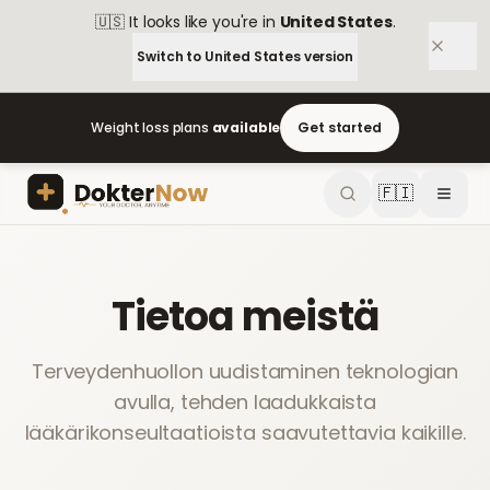
🇺🇸
It looks like you're in
United States
.
Switch to
United States
version
Weight loss plans
available
Get started
🇫🇮
Tietoa meistä
Terveydenhuollon uudistaminen teknologian
avulla, tehden laadukkaista
lääkärikonseultaatioista saavutettavia kaikille.