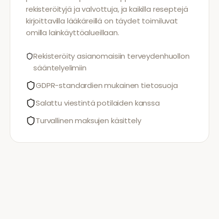
rekisteröityjä ja valvottuja, ja kaikilla reseptejä
kirjoittavilla lääkäreillä on täydet toimiluvat
omilla lainkäyttöalueillaan.
Rekisteröity asianomaisiin terveydenhuollon
sääntelyelimiin
GDPR-standardien mukainen tietosuoja
Salattu viestintä potilaiden kanssa
Turvallinen maksujen käsittely