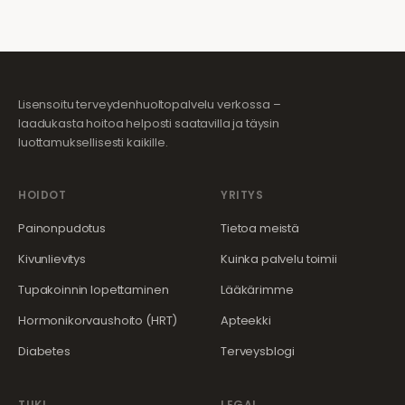
Lisensoitu terveydenhuoltopalvelu verkossa –
laadukasta hoitoa helposti saatavilla ja täysin
luottamuksellisesti kaikille.
HOIDOT
YRITYS
Painonpudotus
Tietoa meistä
Kivunlievitys
Kuinka palvelu toimii
Tupakoinnin lopettaminen
Lääkärimme
Hormonikorvaushoito (HRT)
Apteekki
Diabetes
Terveysblogi
TUKI
LEGAL