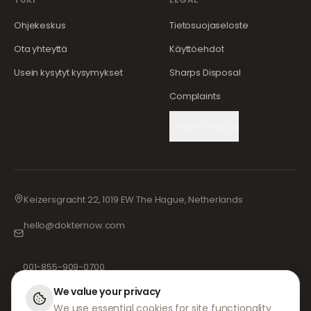
Ohjekeskus
Tietosuojaseloste
Ota yhteyttä
Käyttöehdot
Usein kysytyt kysymykset
Sharps Disposal
Complaints
Cookie Settings
Keizersgracht 22, 1019 EW The Hague, Netherlands
hello@dokternow.com
001-855-909-0700
📞
We value your privacy
We use essential cookies for site functionality