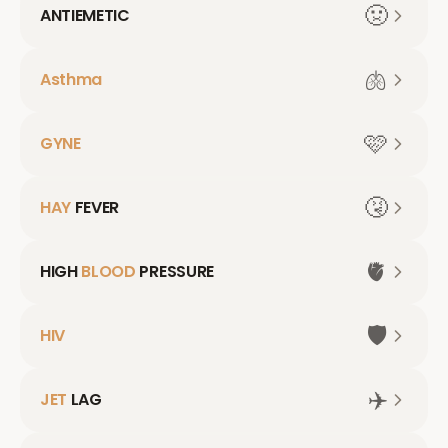
🤢
ANTIEMETIC
🫁
Asthma
🩷
GYNE
🤧
HAY
FEVER
🫀
HIGH
BLOOD
PRESSURE
🛡️
HIV
✈️
JET
LAG