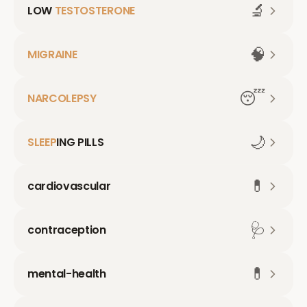
🔬
LOW
TESTOSTERONE
🧠
MIGRAINE
😴
NARCOLEPSY
🌙
SLEEP
ING PILLS
💊
cardiovascular
🩺
contraception
💊
mental-health