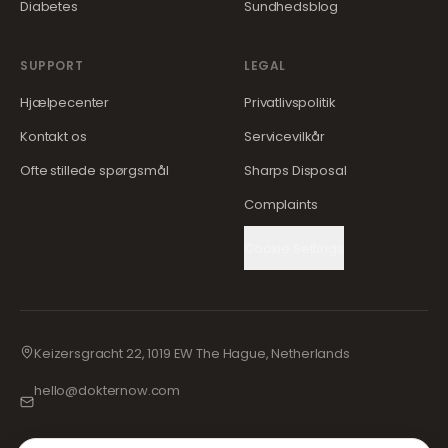
Diabetes
Sundhedsblog
SUPPORT
LEGAL
Hjælpecenter
Privatlivspolitik
Kontakt os
Servicevilkår
Ofte stillede spørgsmål
Sharps Disposal
Complaints
Cookie Settings
Keizersgracht 22, 1019 EW The Hague, Netherlands
hello@dokternow.com