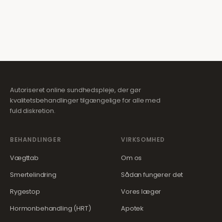
Autoriseret online sundhedspleje, der gør
kvalitetsbehandlinger tilgængelige for alle med
fuld diskretion.
BEHANDLINGER
VIRKSOMHED
Vægttab
Om os
Smertelindring
Sådan fungerer det
Rygestop
Vores læger
Hormonbehandling (HRT)
Apotek