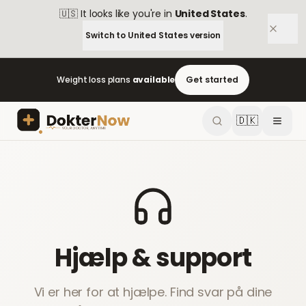
🇺🇸
It looks like you're in
United States
.
Switch to
United States
version
Weight loss plans
available
Get started
🇩🇰
Hjælp & support
Vi er her for at hjælpe. Find svar på dine