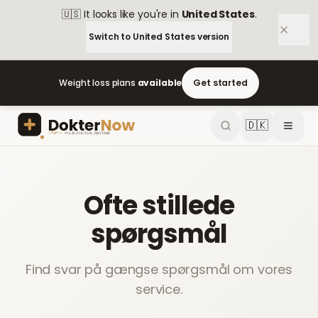
🇺🇸
It looks like you're in
United States
.
Switch to
United States
version
Weight loss plans
available
Get started
🇩🇰
Ofte stillede
spørgsmål
Find svar på gængse spørgsmål om vores
service.