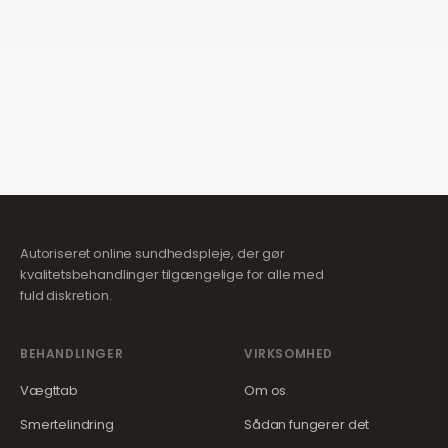
Autoriseret online sundhedspleje, der gør
kvalitetsbehandlinger tilgængelige for alle med
fuld diskretion.
BEHANDLINGER
VIRKSOMHED
Vægttab
Om os
Smertelindring
Sådan fungerer det