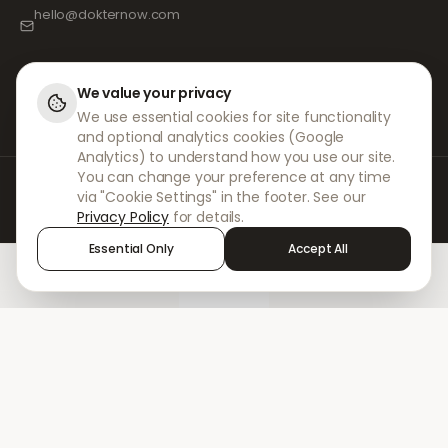
hello@dokternow.com
001-855-909-0700
📞
We value your privacy
We use essential cookies for site functionality
and optional analytics cookies (Google
Analytics) to understand how you use our site.
You can change your preference at any time
Hos DokterNow arbejder vi med fuldt registrerede læger, apoteker og
via "Cookie Settings" in the footer. See our
erfarne fagfolk for at sikre, at dine recepter håndteres sikkert og med den
Privacy Policy
for details.
største omhu. Vores registrerede uafhængige ordinerende læger
håndterer alle konsultationer og recepter. Vores partnerapoteker står for
Essential Only
Accept All
udlevering og forsendelse af medicin.
Home
Treatments
Chat
Alerts
Sign in
© 2026 DokterNow. Alle rettigheder forbeholdes.
Staff Portal
AMEX