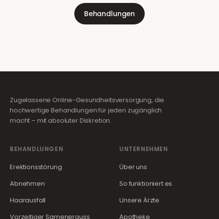
Behandlungen
Zugelassene Online-Gesundheitsversorgung, die
hochwertige Behandlungen für jeden zugänglich
macht – mit absoluter Diskretion.
BEHANDLUNGEN
UNTERNEHMEN
Erektionsstörung
Über uns
Abnehmen
So funktioniert es
Haarausfall
Unsere Ärzte
Vorzeitiger Samenerguss
Apotheke