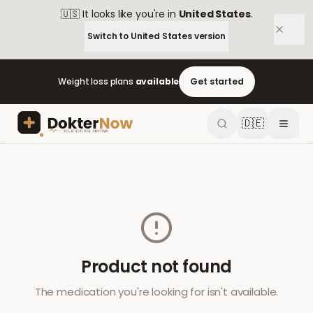
🇺🇸
It looks like you're in
United States
.
Switch to
United States
version
Weight loss plans
available
Get started
🇩🇪
Product not found
The medication you're looking for isn't available.