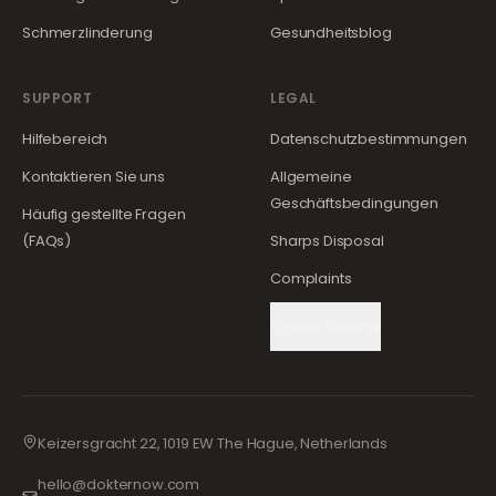
Schmerzlinderung
Gesundheitsblog
SUPPORT
LEGAL
Hilfebereich
Datenschutzbestimmungen
Kontaktieren Sie uns
Allgemeine
Geschäftsbedingungen
Häufig gestellte Fragen
(FAQs)
Sharps Disposal
Complaints
Cookie Settings
Keizersgracht 22, 1019 EW The Hague, Netherlands
hello@dokternow.com