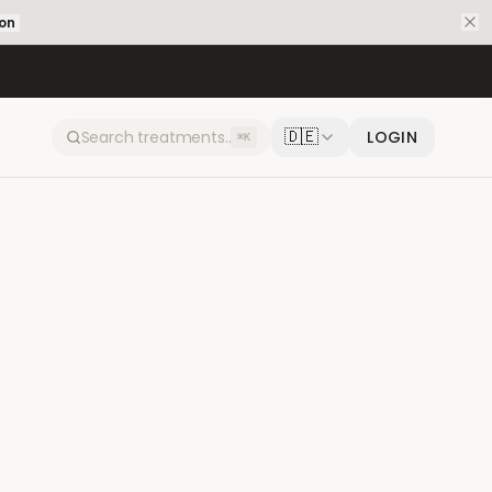
ion
🇩🇪
LOGIN
⌘K