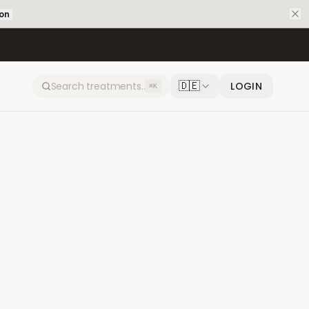
ion
🇩🇪
LOGIN
⌘K