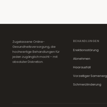
BEHANDLUNGEN
Zugelassene Online-
Gesundheitsversorgung, die
Erektionsstörung
hochwertige Behandlungen für
jeden zugänglich macht – mit
Abnehmen
absoluter Diskretion.
Haarausfall
Vorzeitiger Samener
Schmerzlinderung