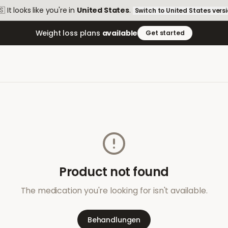
🇸
It looks like you're in
United States
.
Switch to
United States
vers
Weight loss plans
available
Get started
Product not found
The medication you're looking for isn't available.
Behandlungen