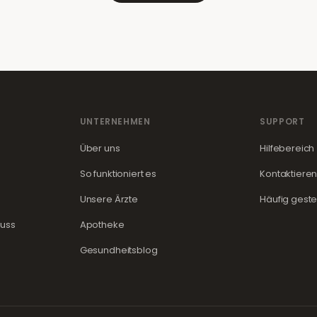
UNTERNEHMEN
SUPPORT
Über uns
Hilfebereich
So funktioniert es
Kontaktieren
Unsere Ärzte
Häufig geste
guss
Apotheke
Gesundheitsblog