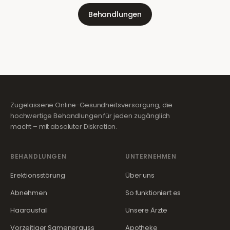
Behandlungen
Zugelassene Online-Gesundheitsversorgung, die
hochwertige Behandlungen für jeden zugänglich
macht – mit absoluter Diskretion.
BEHANDLUNGEN
UNTERNEHMEN
Erektionsstörung
Über uns
Abnehmen
So funktioniert es
Haarausfall
Unsere Ärzte
Vorzeitiger Samenerguss
Apotheke