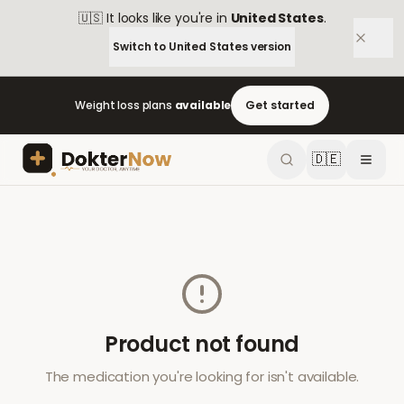
🇺🇸
It looks like you're in
United States
.
Switch to
United States
version
Weight loss plans
available
Get started
🇩🇪
Product not found
The medication you're looking for isn't available.