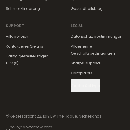
Schmerzlinderung
Gesundheitsblog
SUPPORT
LEGAL
Hilfebereich
Datenschutzbestimmungen
Kontaktieren Sie uns
Allgemeine
Geschäftsbedingungen
Häufig gestellte Fragen
(FAQs)
Sharps Disposal
Complaints
Cookie Settings
Keizersgracht 22, 1019 EW The Hague, Netherlands
hello@dokternow.com