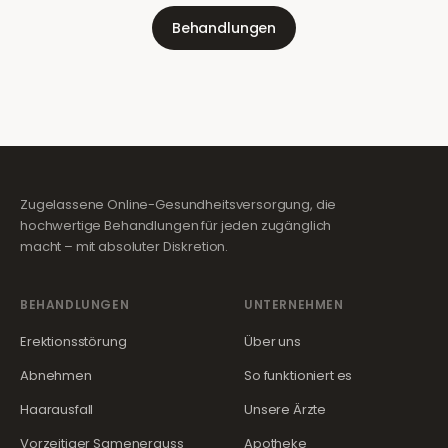
Behandlungen
Zugelassene Online-Gesundheitsversorgung, die
hochwertige Behandlungen für jeden zugänglich
macht – mit absoluter Diskretion.
BEHANDLUNGEN
UNTERNEHMEN
Erektionsstörung
Über uns
Abnehmen
So funktioniert es
Haarausfall
Unsere Ärzte
Vorzeitiger Samenerguss
Apotheke