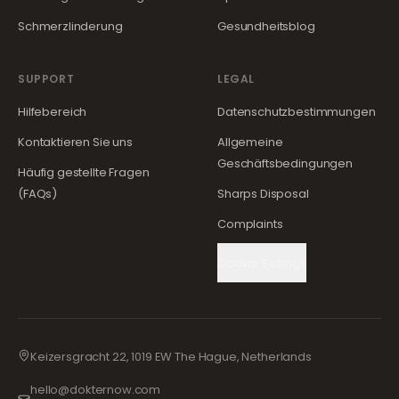
Schmerzlinderung
Gesundheitsblog
SUPPORT
LEGAL
Hilfebereich
Datenschutzbestimmungen
Kontaktieren Sie uns
Allgemeine
Geschäftsbedingungen
Häufig gestellte Fragen
(FAQs)
Sharps Disposal
Complaints
Cookie Settings
Keizersgracht 22, 1019 EW The Hague, Netherlands
hello@dokternow.com