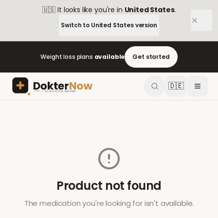
🇺🇸
It looks like you're in
United States
.
Switch to
United States
version
Weight loss plans
available
Get started
🇩🇪
Product not found
The medication you're looking for isn't available.