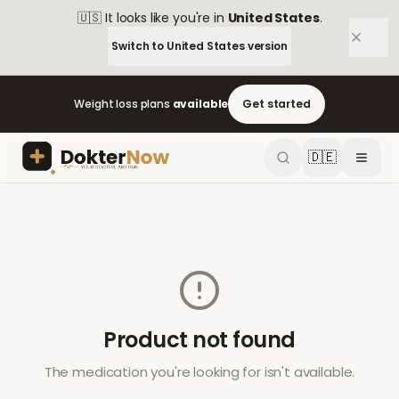
🇺🇸
It looks like you're in
United States
.
Switch to
United States
version
Weight loss plans
available
Get started
🇩🇪
Product not found
The medication you're looking for isn't available.