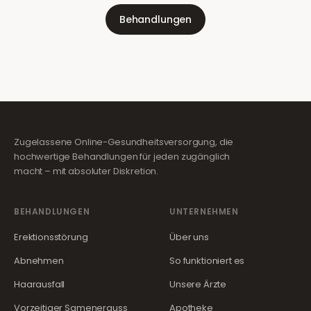
Behandlungen
Zugelassene Online-Gesundheitsversorgung, die
hochwertige Behandlungen für jeden zugänglich
macht – mit absoluter Diskretion.
BEHANDLUNGEN
UNTERNEHMEN
Erektionsstörung
Über uns
Abnehmen
So funktioniert es
Haarausfall
Unsere Ärzte
Vorzeitiger Samenerguss
Apotheke