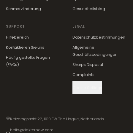
Schmerzlinderung
Gesundheitsblog
SUPPORT
LEGAL
Hilfebereich
Datenschutzbestimmungen
Kontaktieren Sie uns
Allgemeine
Geschäftsbedingungen
Häufig gestellte Fragen
(FAQs)
Sharps Disposal
Complaints
Cookie Settings
Keizersgracht 22, 1019 EW The Hague, Netherlands
hello@dokternow.com