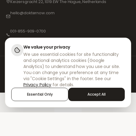
Keizersgracht 22, 1019 EW The Hague, Netherlands
hello@dokternow.com
001-855-909-0700
📞
We value your privacy
We use essential cookies for site functionality
and optional analytics cookies (Google
Bei DokterNow arbeiten wir mit vollständig registrierten Ärzten und
Analytics) to understand how you use our site.
Apotheken sowie erfahrenen medizinischen Fachkräften zusammen, um
You can change your preference at any time
sicherzustellen, dass Ihre Rezepte sicher und mit größter Sorgfalt
via "Cookie Settings" in the footer. See our
verwaltet werden. Unsere registrierten unabhängigen Verschreiber
Privacy Policy
for details.
übernehmen alle Konsultationen und Verschreibungen. Unsere
Partnerapotheken kümmern sich um die Abgabe und den Versand der
Essential Only
Accept All
Medikamente.
Home
Treatments
Chat
Alerts
Sign in
© 2026 DokterNow. Alle Rechte vorbehalten.
Staff Portal
AMEX