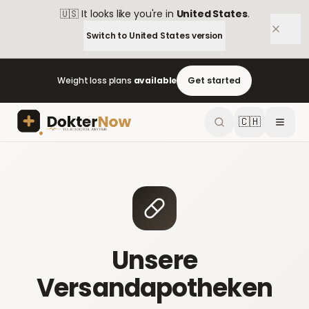
🇺🇸
It looks like you're in
United States
.
Switch to
United States
version
Weight loss plans
available
Get started
🇨🇭
Unsere
Versandapotheken