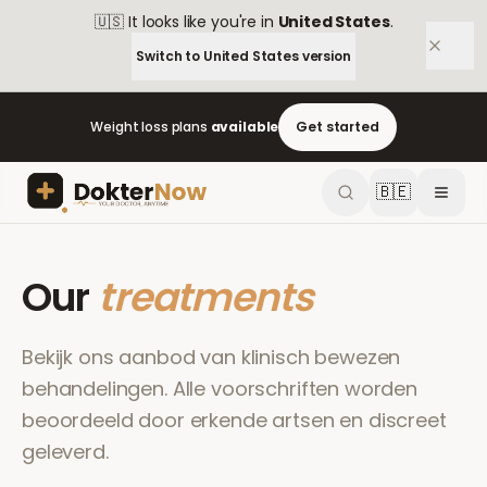
🇺🇸
It looks like you're in
United States
.
Switch to
United States
version
Weight loss plans
available
Get started
🇧🇪
Our
treatments
Bekijk ons aanbod van klinisch bewezen
behandelingen. Alle voorschriften worden
beoordeeld door erkende artsen en discreet
geleverd.