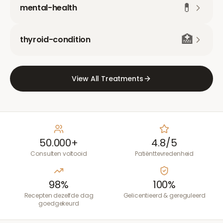
💊
mental-health
🏥
thyroid-condition
View All Treatments
50.000+
4.8/5
Consulten voltooid
Patiënttevredenheid
98%
100%
Recepten dezelfde dag
Gelicentieerd & gereguleerd
goedgekeurd