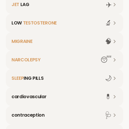
✈️
JET
LAG
🔬
LOW
TESTOSTERONE
🧠
MIGRAINE
😴
NARCOLEPSY
🌙
SLEEP
ING PILLS
💊
cardiovascular
🩺
contraception