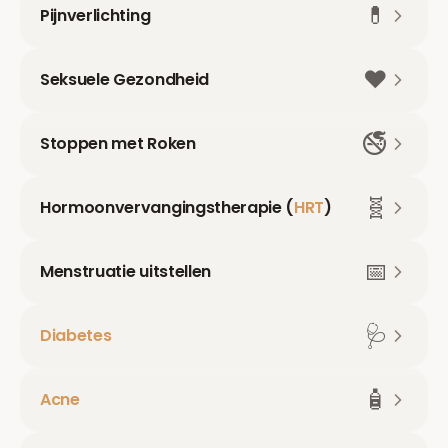
💊
Pijnverlichting
❤️
Seksuele Gezondheid
🚭
Stoppen met Roken
🧬
Hormoonvervangingstherapie (
HRT
)
📅
Menstruatie uitstellen
🩺
Diabetes
🧴
Acne