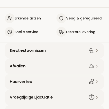
Erkende artsen
Veilig & gereguleerd
Snelle service
Discrete levering
💪
Erectiestoornissen
⚖️
Afvallen
💇
Haarverlies
⏱️
Vroegtijdige Ejaculatie