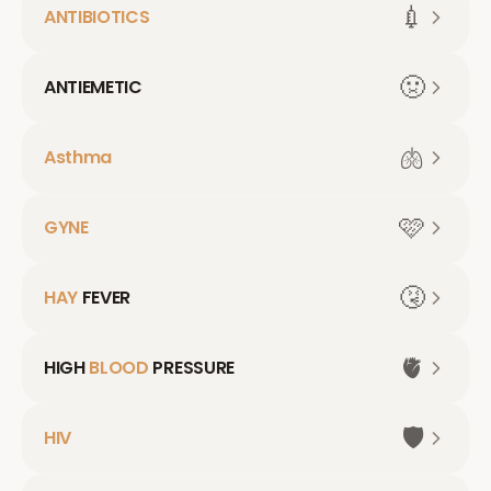
💉
ANTIBIOTICS
🤢
ANTIEMETIC
🫁
Asthma
🩷
GYNE
🤧
HAY
FEVER
🫀
HIGH
BLOOD
PRESSURE
🛡️
HIV