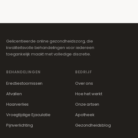
Gelicentieerde online gezondheidszorg, die
kwaliteitsvolle behandelingen voor iedereen
toegankelijk maakt met volledige discretie.
BEHANDELINGEN
BEDRIJF
Erectiestoornissen
Over ons
Afvallen
Hoe het werkt
Haarverlies
Onze artsen
Vroegtijdige Ejaculatie
Apotheek
Pijnverlichting
Gezondheidsblog