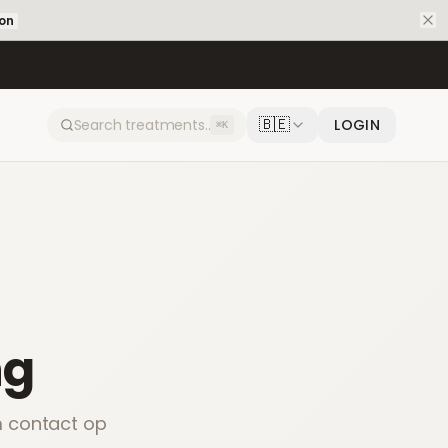
ion
🇧🇪
LOGIN
⌘K
ng
m contact op