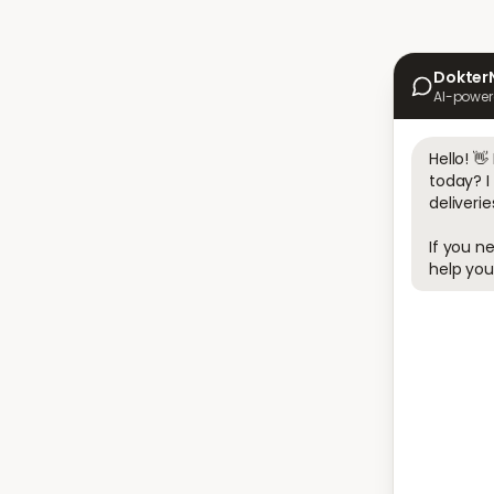
Dokter
AI-power
Hello! 
today? I
deliveries
If you ne
help you