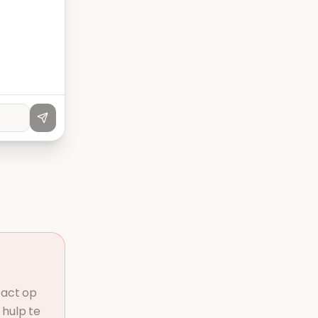
tact op
 hulp te