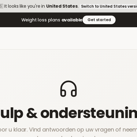
🇸
It looks like you're in
United States
.
Switch to
United States
vers
Weight loss plans
available
Get started
ulp & ondersteuni
or u klaar. Vind antwoorden op uw vragen of nee