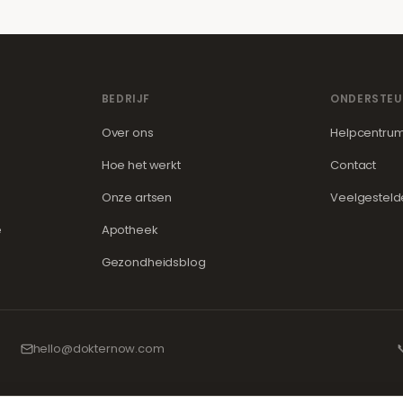
BEDRIJF
ONDERSTEU
Over ons
Helpcentru
Hoe het werkt
Contact
Onze artsen
Veelgesteld
e
Apotheek
Gezondheidsblog
hello@dokternow.com
