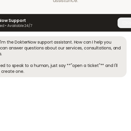
assistance.
Now Support
Op
ed • Available 24/7
 I'm the DokterNow support assistant. How can I help you 
 can answer questions about our services, consultations, and 
.

ed to speak to a human, just say **"open a ticket"** and I'll 
 create one.