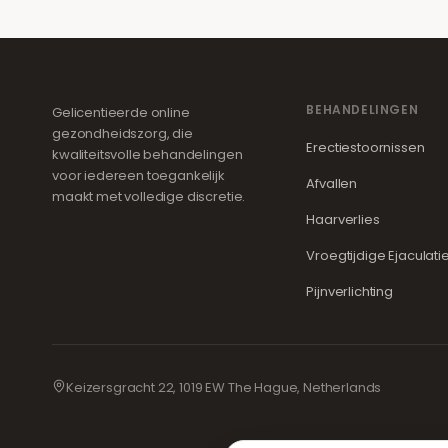
BEHANDELINGEN
Gelicentieerde online
gezondheidszorg, die
Erectiestoornissen
kwaliteitsvolle behandelingen
voor iedereen toegankelijk
Afvallen
maakt met volledige discretie.
Haarverlies
Vroegtijdige Ejaculati
Pijnverlichting
Keizersgracht 22, 1019 EW The Hague, Netherlands