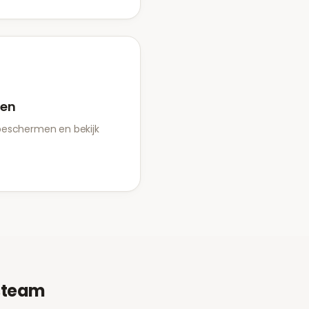
den
beschermen en bekijk
steam