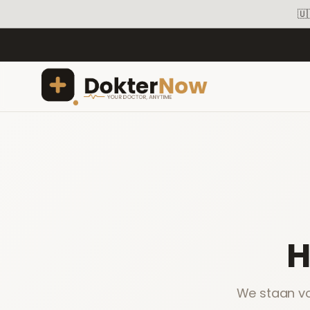
🇺
H
We staan vo