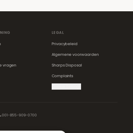
NING
LEGAL
m
Privacybeleid
Algemene voorwaarden
e vragen
Sharps Disposal
Complaints
Cookie Settings

001-855-909-0700