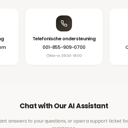
ng
Telefonische ondersteuning
com
001-855-909-0700
C
r
Ma-vr, 09:00-18:00
Chat with Our AI Assistant
tant answers to your questions, or open a support ticket f