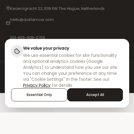
Keizersgracht 22, 1019 EW The Hague, Netherlands
hello@dokternow.com
001-855-909-0700
📞
We value your privacy
We use essential cookies for site functionality
and optional analytics cookies (Google
Analytics) to understand how you use our site.
Bij DokterNow werken we met volledig geregistreerde artsen en apotheken
You can change your preference at any time
en ervaren medische professionals om ervoor te zorgen dat uw
via "Cookie Settings" in the footer. See our
voorschriften veilig en met de grootste zorg worden beheerd. Onze
Privacy Policy
for details.
geregistreerde onafhankelijke voorschrijvers verzorgen alle consulten en
recepten. Onze partnerapotheken verzorgen de verstrekking en
Essential Only
Accept All
verzending van medicijnen.
Home
Treatments
Chat
Alerts
Sign in
© 2026 DokterNow. Alle rechten voorbehouden.
Staff Portal
AMEX