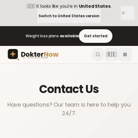
🇺🇸
It looks like you're in
United States
.
Switch to
United States
version
Weight loss plans
available
Get started
🇧🇪
Contact Us
Have questions? Our team is here to help you
24/7.