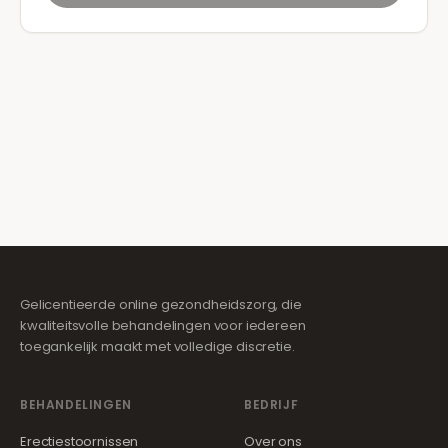
Gelicentieerde online gezondheidszorg, die
kwaliteitsvolle behandelingen voor iedereen
toegankelijk maakt met volledige discretie.
BEHANDELINGEN
BEDRIJF
Erectiestoornissen
Over ons