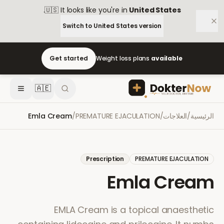
.
🇺🇸
It looks like you're in
United States
Switch to
United States
version
Get started
Weight loss plans
available
🇦🇪
الرئيسية
/
العلاجات
/
PREMATURE EJACULATION
/
Emla Cream
Prescription
PREMATURE EJACULATION
Emla Cream
EMLA Cream is a topical anaesthetic