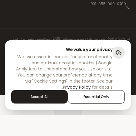
001-855-909-0700
📞
في DokterNow، نعمل مع أطباء وصيدليات مسجلين بالكامل ومتخصصين طبيين ذوي خبرة
لضمان إدارة وصفاتكم الطبية بأمان وبأقصى درجات العناية. كما يتولى واصفو الأدوية المستقلون
We value your privacy
والمسجلون لدينا جميع الاستشارات والوصفات الطبية، بينما تتولى الصيدليات الشريكة لنا صرف
الأدوية وشحنها.
We use essential cookies for site functionality
and optional analytics cookies (Google
Analytics) to understand how you use our site.
© 2026 DokterNow. جميع الحقوق محفوظة.
You can change your preference at any time
Staff Portal
via "Cookie Settings" in the footer. See our
AMEX
Privacy Policy
for details.
Accept All
Essential Only
Sign in
Alerts
Chat
Treatments
Home