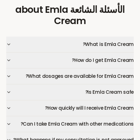
الأسئلة الشائعة
about
Emla
Cream
What is Emla Cream?
How do I get Emla Cream?
What dosages are available for Emla Cream?
Is Emla Cream safe?
How quickly will I receive Emla Cream?
Can I take Emla Cream with other medications?
What happens if my consultation is not approved?