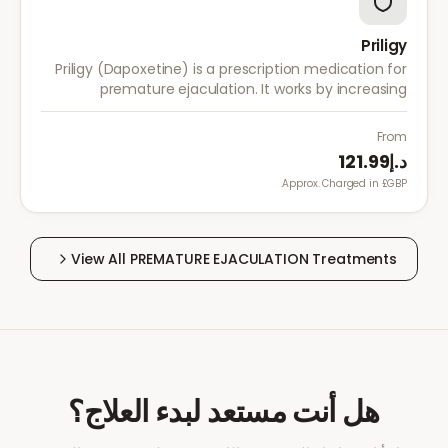
Priligy
Priligy (Dapoxetine) is a prescription medication for
premature ejaculation. It works by increasing
serotonin activity in the brain, helping to delay
ejaculation and improve control.
From
د.إ121.99
Approx. Charged in £GBP.
View All
PREMATURE EJACULATION
Treatments
هل أنت مستعد لبدء العلاج؟