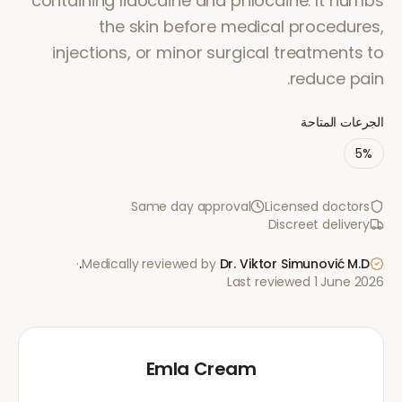
containing lidocaine and prilocaine. It numbs
the skin before medical procedures,
injections, or minor surgical treatments to
reduce pain.
الجرعات المتاحة
5%
Same day approval
Licensed doctors
Discreet delivery
·
Medically reviewed by
Dr. Viktor Simunović
M.D.
Last reviewed
1 June 2026
Emla Cream