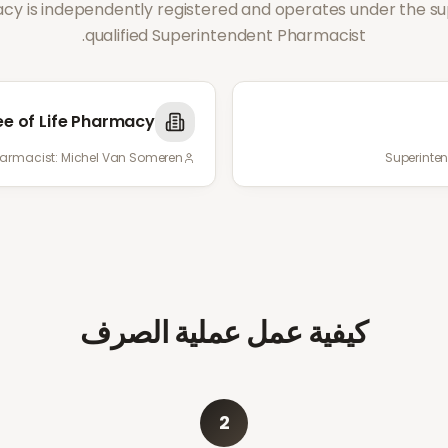
y is independently registered and operates under the sup
qualified Superintendent Pharmacist.
ee of Life Pharmacy
harmacist:
Michel Van Someren
Superinte
كيفية عمل عملية الصرف
2