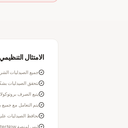
الامتثال التنظيمي
جميع الصيدليات الشري
تتحقق الصيدليات بش
يتبع الصرف بروتوكولا
يتم التعامل مع جميع بيانات المرضى 
تحافظ الصيدليات على 
ليس لمنصة DokterNow أي تأثير على قرارات الصرف - فهذه القرارات تخضع وحدها للتقدير المهني للصيدلي