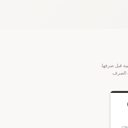
ة قبل صرفها.
 الصرف.
ولندي (Geneesmiddelenwet) من قبل مفتشية CIBG /