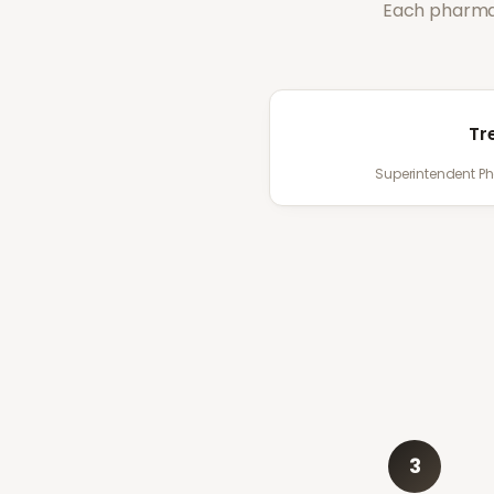
Each pharmac
Tr
Superintendent P
3