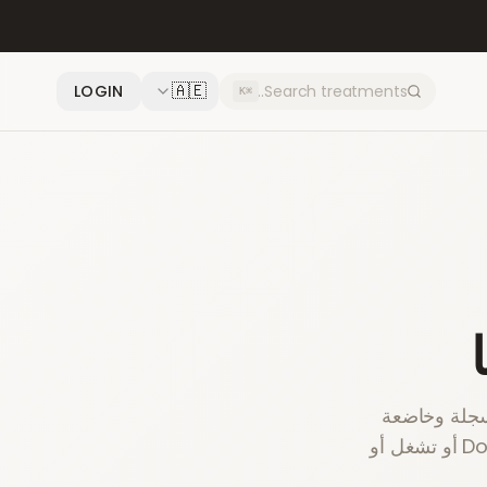
🇦🇪
LOGIN
⌘K
سجلة وخاضعة
للتنظيم الكامل في المملكة المتحدة والاتحاد الأوروبي. لا تملك منصة DokterNow أو تشغل أو