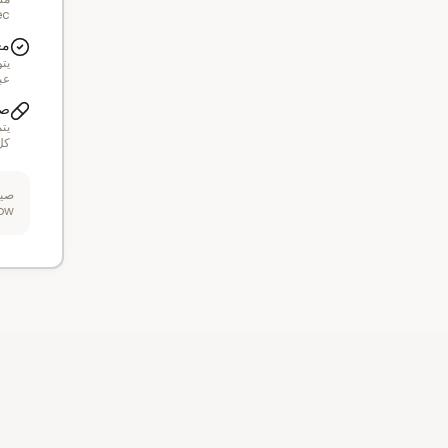
ec
مع
يتو
عب
صي
كل
صيد
DokterNow أي م